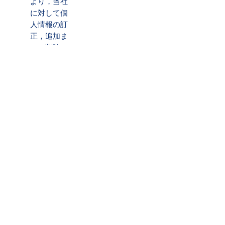
より，当社
に対して個
人情報の訂
正，追加ま
たは削除
（以下，
「訂正等」
といいま
す。）を請
求すること
ができま
す。
当社は，ユ
ーザーから
前項の請求
を受けてそ
の請求に応
じる必要が
あると判断
した場合に