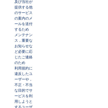
及び当社が
提供する他
のサービス
の案内のメ
ールを送付
するため
メンテナン
ス，重要な
お知らせな
ど必要に応
じたご連絡
のため
利用規約に
違反したユ
ーザーや，
不正・不当
な目的でサ
ービスを利
用しようと
するユーザ