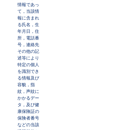
情報であっ
て，当該情
報に含まれ
る氏名，生
年月日，住
所，電話番
号，連絡先
その他の記
述等により
特定の個人
を識別でき
る情報及び
容貌，指
紋，声紋に
かかるデー
タ，及び健
康保険証の
保険者番号
などの当該